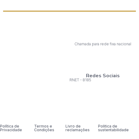
Chamada para rede fixa nacional
Redes Sociais
RNET - 8185
Política de
Termos e
Livro de
Politica de
Privacidade
Condições
reclamações
sustentabilidade
Aceito os termos, condições e a politica de priv