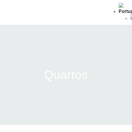
Home
Sobre Nós
Serviços
Eventos
Galerias
Quartos
Suite
Quartos Duplos
Quartos
Standard
Alojamentos
City Balcony
Senhora do Carmo
Charm House
Contactos
Recrutamento