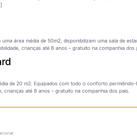
]
Como Chegar ao Hotel Talisman
Saia do aeroporto e siga pela via rápida.
Apanhe a primeira saída da via rápida para Ponta Delgada.
Siga pela Avenida Príncipe de Mónaco até a 2ª rotunda.
Contorne a Rotunda em direção a Ponta Delgada (3ª saída,
com uma área média de 50m2, disponibilizam uma sala de es
esquerda)
ilidade, crianças até 8 anos – gratuito na companhia dos p
Siga pela Rua de Lisboa, até ao final.
Vai encontrar um jardim (Jardim Sena de Freitas ou Jardim da
ard
Zenite).
Do lado direito do Jardim vai encontrar o Hotel Talisman
Google Maps
dia de 20 m2. Equipados com todo o conforto permitindo-
e, crianças até 8 anos – gratuito na companhia dos pais.
acional