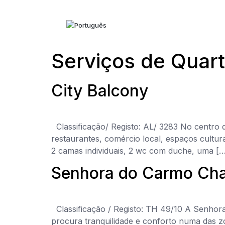
Home
Serviços de Quar
Sobre Nós
Serviços
City Balcony
Eventos
Galerias
Classificação/ Registo: AL/ 3283 No centro d
restaurantes, comércio local, espaços cultu
Quartos
2 camas individuais, 2 wc com duche, uma […
Alojamentos
Senhora do Carmo Ch
Contactos
Recrutamento
Classificação / Registo: TH 49/10 A Senhora
procura tranquilidade e conforto numa das zo